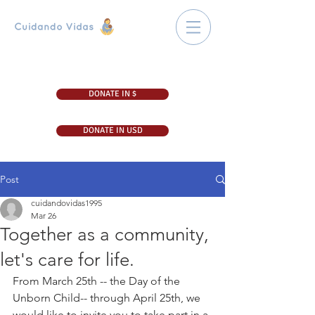
DONATE IN $
DONATE IN USD
Post
cuidandovidas1995
Mar 26
Together as a community,
let's care for life.
From March 25th -- the Day of the 
Unborn Child-- through April 25th, we 
would like to invite you to take part in a 