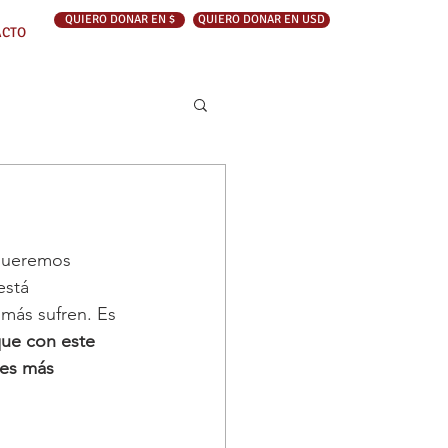
QUIERO DONAR EN $
QUIERO DONAR EN USD
ACTO
queremos 
está 
más sufren. Es 
ue con este  
es más 