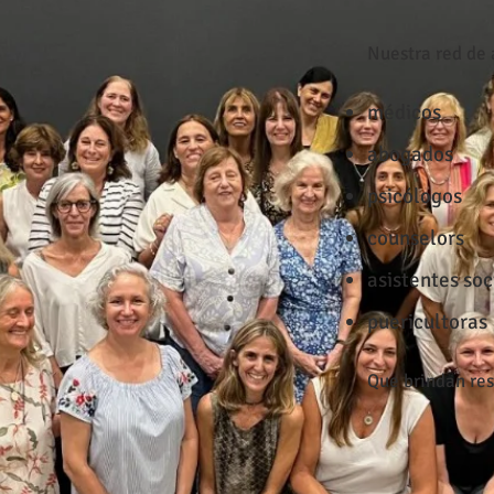
Nuestra red de
médicos
abogados
psicólogos
counselors
asistentes soc
puericultoras
Que brindan res