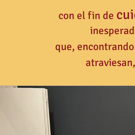
cu
con el fin de
inesperad
que,
encontrando
atraviesan