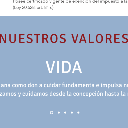
Posee certificado vigente de exención del impuesto a la
(Ley 20.628, art. 81 c)
NUESTROS VALORE
VIDA
ana como don a cuidar fundamenta e impulsa nu
azamos y cuidamos desde la concepción hasta la 