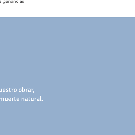
s ganancias
S
estro obrar,
muerte natural.